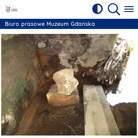
Kontrast
Referat Prasowy Urzędu Miejskiego w 
Wyszukiw
Biuro prasowe Muzeum Gdańska