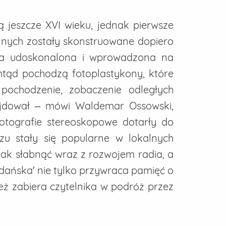
ą jeszcze XVI wieku, jednak pierwsze
nych zostały skonstruowane dopiero
ała udoskonalona i wprowadzona na
tąd pochodzą fotoplastykony, które
pochodzenie, zobaczenie odległych
najdował – mówi Waldemar Ossowski,
otografie stereoskopowe dotarły do
u stały się popularne w lokalnych
nak słabnąć wraz z rozwojem radia, a
Gdańska' nie tylko przywraca pamięć o
nież zabiera czytelnika w podróż przez