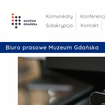
Referat Prasowy U
Menu główne
Komunikaty
Konferenc
Subskrypcja
Kontakt
Biuro prasowe Muzeum Gdańska