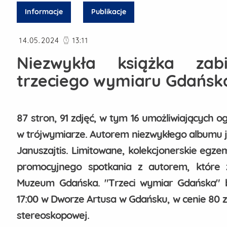
Informacje
Publikacje
Data publikacji
14.05.2024
13:11
Niezwykła książka zab
trzeciego wymiaru Gdańsk
87 stron, 91 zdjęć, w tym 16 umożliwiających 
w trójwymiarze. Autorem niezwykłego albumu je
Januszajtis. Limitowane, kolekcjonerskie egze
promocyjnego spotkania z autorem, które 
Muzeum Gdańska. "Trzeci wymiar Gdańska" b
17:00 w Dworze Artusa w Gdańsku, w cenie 80 zł,
stereoskopowej.