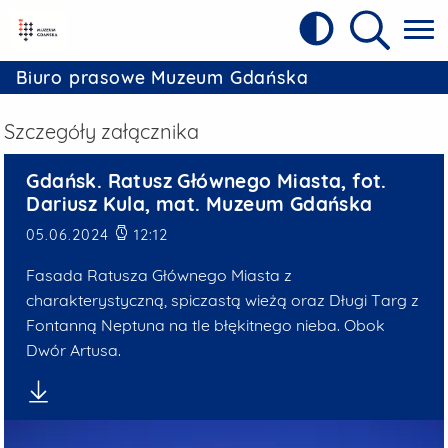
Kontrast
Referat Prasowy Urzędu Miejskiego w 
Wyszukiw
Biuro prasowe Muzeum Gdańska
Szczegóły załącznika
Gdańsk. Ratusz Głównego M
Gdańsk. Ratusz Głównego Miasta, fot.
Dariusz Kula, mat. Muzeum Gdańska
Data publikacji
05.06.2024
12:12
Fasada Ratusza Głównego Miasta z
charakterystyczną, spiczastą wieżą oraz Długi Targ z
Fontanną Neptuna na tle błękitnego nieba. Obok
Dwór Artusa.
Pobierz plik: Gdańsk. Ratusz Głównego Miasta, fot. Dar