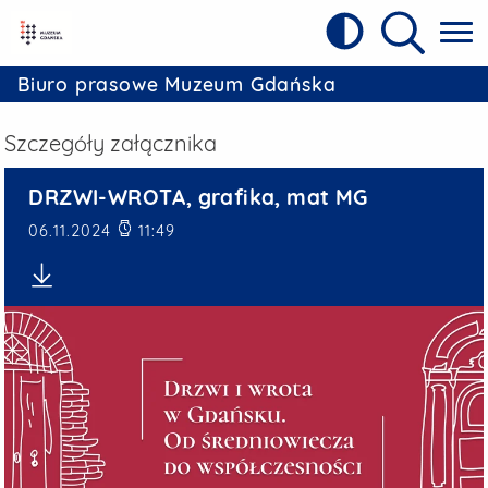
Kontrast
Referat Prasowy Urzędu Miejskiego w 
Wyszukiw
Biuro prasowe Muzeum Gdańska
Szczegóły załącznika
DRZWI-WROTA, grafika, m
DRZWI-WROTA, grafika, mat MG
Data publikacji
06.11.2024
11:49
Pobierz plik: DRZWI-WROTA, grafika, mat MG