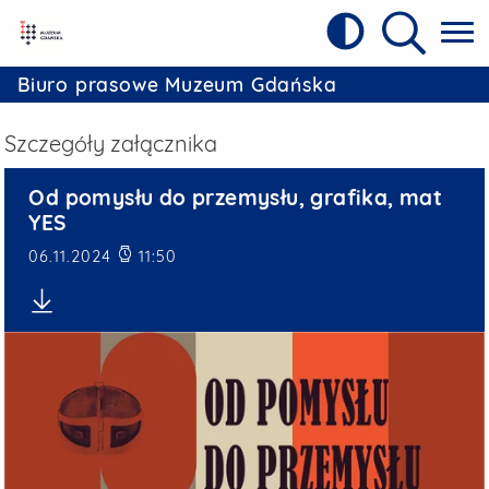
Kontrast
Referat Prasowy Urzędu Miejskiego w 
Wyszukiw
Biuro prasowe Muzeum Gdańska
Szczegóły załącznika
Od pomysłu do przemysłu, 
Od pomysłu do przemysłu, grafika, mat
YES
Data publikacji
06.11.2024
11:50
Pobierz plik: Od pomysłu do przemysłu, grafika, mat YES