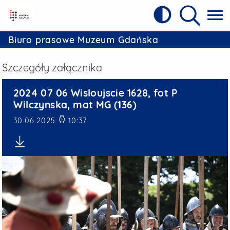
Kontrast
Referat Prasowy Urzędu Miejskiego w 
Wyszukiw
Biuro prasowe Muzeum Gdańska
Szczegóły załącznika
2024 07 06 Wisloujscie 1628
2024 07 06 Wisloujscie 1628, fot P
Wilczynska, mat MG (136)
Data publikacji
30.06.2025
10:37
Pobierz plik: 2024 07 06 Wisloujscie 1628, fot P Wilczynsk