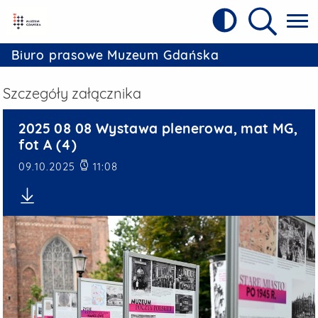
Kontrast
Referat Prasowy Urzędu Miejskiego w 
Wyszukiw
Biuro prasowe Muzeum Gdańska
Szczegóły załącznika
2025 08 08 Wystawa plener
2025 08 08 Wystawa plenerowa, mat MG,
fot A (4)
Data publikacji
09.10.2025
11:08
Pobierz plik: 2025 08 08 Wystawa plenerowa, mat MG, fot