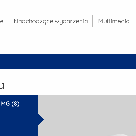
rzędu Miejskiego w
je
Nadchodzące wydarzenia
Multimedia
a
Historie Gdańskich Dzie
 MG (8)