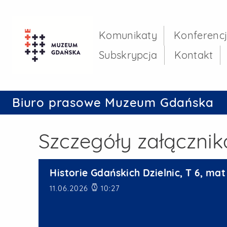
Referat Prasowy U
Menu główne
Komunikaty
Konferenc
Subskrypcja
Kontakt
Biuro prasowe Muzeum Gdańska
Szczegóły załącznik
Historie Gdańskich Dzielnic, T 6, mat
Data publikacji
11.06.2026
10:27