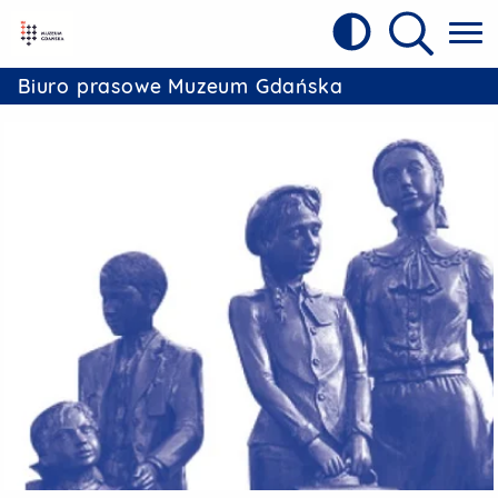
Kontrast
Referat Prasowy Urzędu Miejskiego w 
Wyszukiw
Biuro prasowe Muzeum Gdańska