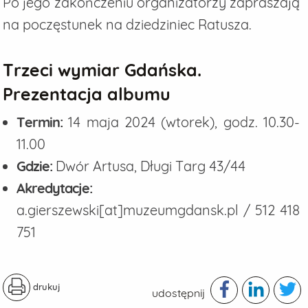
Po jego zakończeniu organizatorzy zapraszają
na poczęstunek na dziedziniec Ratusza.
Trzeci wymiar Gdańska.
Prezentacja albumu
Termin:
14 maja 2024 (wtorek), godz. 10.30-
11.00
Gdzie:
Dwór Artusa, Długi Targ 43/44
Akredytacje:
a.gierszewski[at]muzeumgdansk.pl / 512 418
751
drukuj
udostępnij