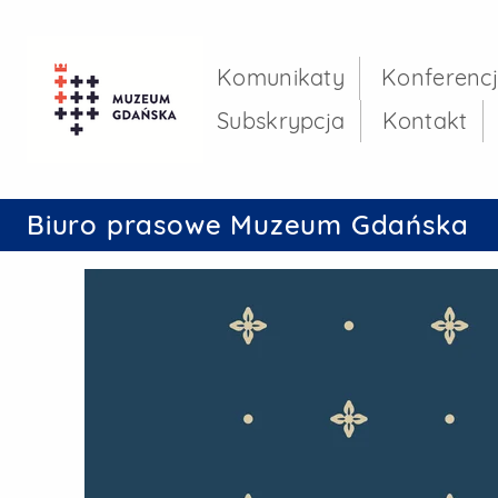
Referat Prasowy U
Menu główne
Komunikaty
Konferenc
Subskrypcja
Kontakt
Biuro prasowe Muzeum Gdańska