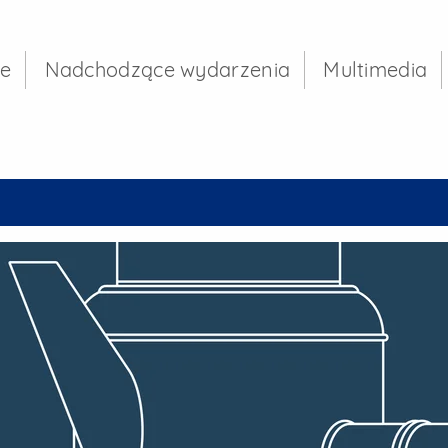
rzędu Miejskiego w
je
Nadchodzące wydarzenia
Multimedia