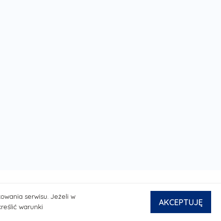
owania serwisu. Jeżeli w
AKCEPTUJĘ
eślić warunki
© powered by
netPR.pl