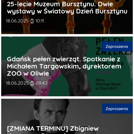
25-lecie Muzeum Bursztynu. Dwie
wystawy w Światowy Dzień Bursztynu
Data publikacji
18.06.2025
10:11
Kategorie publi
Zaproszenia
Gdańsk pełen zwierząt. Spotkanie z
Michałem Targowskim, dyrektorem
ZOO w Oliwie
Data publikacji
18.06.2025
09:42
Kategorie publi
Zaproszenia
[ZMIANA TERMINU] Zbigniew