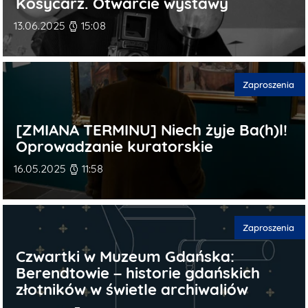
Kosycarz. Otwarcie wystawy
Data publikacji
13.06.2025
15:08
Kategorie publi
Zaproszenia
[ZMIANA TERMINU] Niech żyje Ba(h)l!
Oprowadzanie kuratorskie
Data publikacji
16.05.2025
11:58
Kategorie publi
Zaproszenia
Czwartki w Muzeum Gdańska:
Berendtowie – historie gdańskich
złotników w świetle archiwaliów