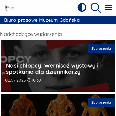
Kontrast
Referat Prasowy Urzędu Miejskiego w 
Wyszukiw
Biuro prasowe Muzeum Gdańska
Nadchodzące wydarzenia
Kategorie publi
Zaproszenia
Nasi chłopcy. Wernisaż wystawy i
spotkania dla dziennikarzy
Data publikacji
02.07.2025
10:38
Kategorie publi
Zaproszenia