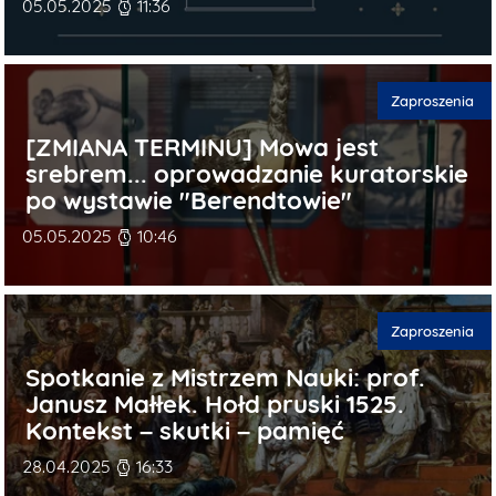
Data publikacji
05.05.2025
11:36
Kategorie publi
Zaproszenia
[ZMIANA TERMINU] Mowa jest
srebrem... oprowadzanie kuratorskie
po wystawie "Berendtowie"
Data publikacji
05.05.2025
10:46
Kategorie publi
Zaproszenia
Spotkanie z Mistrzem Nauki: prof.
Janusz Małłek. Hołd pruski 1525.
Kontekst – skutki – pamięć
Data publikacji
28.04.2025
16:33